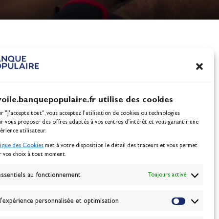
nes
100% Glisse - Écoles F
Voile : la référence glis
Actualités
voile.banquepopulaire.fr utilise des cookies
ur "J'accepte tout", vous acceptez l’utilisation de cookies ou technologies
ur vous proposer des offres adaptés à vos centres d’intérêt et vous garantir une
érience utilisateur.
tique des Cookies
met à votre disposition le détail des traceurs et vous permet
r vos choix à tout moment.
NEWSLETTER
BONNEZ-VOUS
ssentiels au fonctionnement
Toujours activé
'expérience personnalisée et optimisation
VALIDER