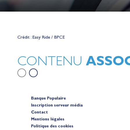
Lauriane Nolot en or à Long Beac
sur le plan d'eau des Jeux Olympi
Crédit : Easy Ride / BPCE
2028
Actualités
ASSOC
CONTENU
Banque Populaire
Inscription serveur média
Contact
Mentions légales
Politique des cookies