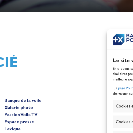
h,
Mathilde Lovadina et Lou
ques
Berthomieu, vice-champion
d'Europe !
Actualités
IÉ
Le site 
En cliquant s
similaires po
meilleure exp
La
page Poli
de revenir su
Banque de la voile
A
Cookies e
Galerie photo
Passion Voile TV
Espace presse
Cookies d
Lexique