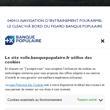
Lauriane Nolot en or à Long
Beach, sur le plan d'eau des
040413-NAVIGATION D’ENTRAINEMENT POUR ARMEL
Jeux Olympiques 2028
LE CLEAC’H À BORD DU FIGARO BANQUE POPULAIRE
Actualités
CONTENU
ASSOCIÉ
Le site voile.banquepopulaire.fr utilise des
cookies
Banque Populaire
En cliquant sur "J'accepte tout", vous acceptez l’utilisation de cookies ou
Inscription serveur média
technologies similaires pour vous proposer des offres adaptés à vos centres
Contact
d’intérêt et vous garantir une meilleure expérience utilisateur.
Mentions légales
La
page Politique des Cookies
met à votre disposition le détail des traceurs et
Politique des cookies
vous permet de revenir sur vos choix à tout moment.
Gérer les cookies
Banque de la voile
Cookies essentiels au fonctionnement
Toujours activé
Galerie photo