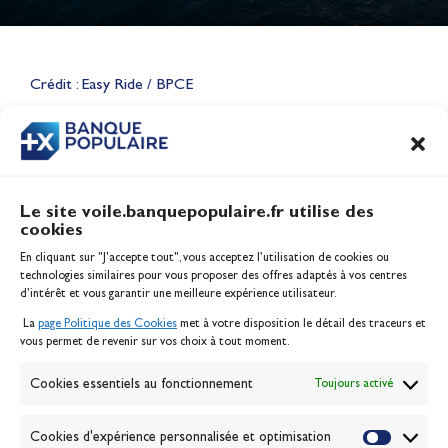
Lauriane Nolot en or à Long
Beach, sur le plan d'eau des
Jeux Olympiques 2028
Crédit : Easy Ride / BPCE
Actualités
CONTENU
ASSOCIÉ
Le site voile.banquepopulaire.fr utilise des
cookies
Banque Populaire
En cliquant sur "J'accepte tout", vous acceptez l’utilisation de cookies ou
Inscription serveur média
technologies similaires pour vous proposer des offres adaptés à vos centres
Contact
d’intérêt et vous garantir une meilleure expérience utilisateur.
Mentions légales
La
page Politique des Cookies
met à votre disposition le détail des traceurs et
Politique des cookies
vous permet de revenir sur vos choix à tout moment.
Gérer les cookies
Banque de la voile
Cookies essentiels au fonctionnement
Toujours activé
Galerie photo
Passion Voile TV
Cookies d'expérience personnalisée et optimisation