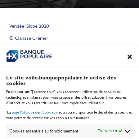
Lauriane Nolot en or à Long
Vendée Globe 2020
Beach, sur le plan d'eau des
Jeux Olympiques 2028
© Clarisse Crémer
Actualités
CONTENU
ASSOCIÉ
Le site voile.banquepopulaire.fr utilise des
cookies
Banque Populaire
En cliquant sur "J'accepte tout", vous acceptez l’utilisation de cookies ou
Inscription serveur média
technologies similaires pour vous proposer des offres adaptés à vos centres
Contact
d’intérêt et vous garantir une meilleure expérience utilisateur.
Mentions légales
La
page Politique des Cookies
met à votre disposition le détail des traceurs et
Politique des cookies
vous permet de revenir sur vos choix à tout moment.
Gérer les cookies
Banque de la voile
Cookies essentiels au fonctionnement
Toujours activé
Galerie photo