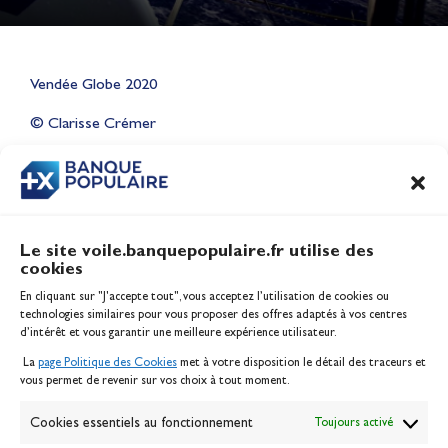
Lauriane Nolot en or à Long
Vendée Globe 2020
Beach, sur le plan d'eau des
Jeux Olympiques 2028
© Clarisse Crémer
Actualités
CONTENU
ASSOCIÉ
Le site voile.banquepopulaire.fr utilise des
cookies
Banque Populaire
En cliquant sur "J'accepte tout", vous acceptez l’utilisation de cookies ou
Inscription serveur média
technologies similaires pour vous proposer des offres adaptés à vos centres
Contact
d’intérêt et vous garantir une meilleure expérience utilisateur.
Mentions légales
La
page Politique des Cookies
met à votre disposition le détail des traceurs et
Politique des cookies
vous permet de revenir sur vos choix à tout moment.
Gérer les cookies
Banque de la voile
Cookies essentiels au fonctionnement
Toujours activé
Galerie photo