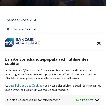
Lauriane Nolot en or à Long
Vendée Globe 2020
Beach, sur le plan d'eau des
Jeux Olympiques 2028
© Clarisse Crémer
Actualités
CONTENU
ASSOCIÉ
Le site voile.banquepopulaire.fr utilise des
cookies
Banque Populaire
En cliquant sur "J'accepte tout", vous acceptez l’utilisation de cookies ou
Inscription serveur média
technologies similaires pour vous proposer des offres adaptés à vos centres
Contact
d’intérêt et vous garantir une meilleure expérience utilisateur.
Mentions légales
La
page Politique des Cookies
met à votre disposition le détail des traceurs et
Politique des cookies
vous permet de revenir sur vos choix à tout moment.
Gérer les cookies
Banque de la voile
Cookies essentiels au fonctionnement
Toujours activé
Galerie photo