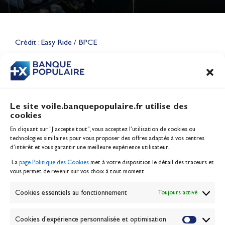
Lauriane Nolot en or à Long
Beach, sur le plan d'eau des
Jeux Olympiques 2028
Crédit : Easy Ride / BPCE
Actualités
CONTENU
ASSOCIÉ
Le site voile.banquepopulaire.fr utilise des
cookies
Banque Populaire
En cliquant sur "J'accepte tout", vous acceptez l’utilisation de cookies ou
Inscription serveur média
technologies similaires pour vous proposer des offres adaptés à vos centres
Contact
d’intérêt et vous garantir une meilleure expérience utilisateur.
Mentions légales
La
page Politique des Cookies
met à votre disposition le détail des traceurs et
Politique des cookies
vous permet de revenir sur vos choix à tout moment.
Gérer les cookies
Banque de la voile
Cookies essentiels au fonctionnement
Toujours activé
Galerie photo
Passion Voile TV
Cookies d'expérience personnalisée et optimisation