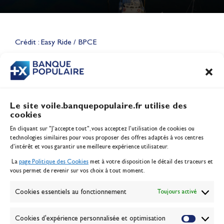
Lauriane Nolot en or à Long
Beach, sur le plan d'eau des
Jeux Olympiques 2028
Crédit : Easy Ride / BPCE
Actualités
CONTENU
ASSOCIÉ
Le site voile.banquepopulaire.fr utilise des
cookies
Banque Populaire
En cliquant sur "J'accepte tout", vous acceptez l’utilisation de cookies ou
Inscription serveur média
technologies similaires pour vous proposer des offres adaptés à vos centres
Contact
d’intérêt et vous garantir une meilleure expérience utilisateur.
Mentions légales
La
page Politique des Cookies
met à votre disposition le détail des traceurs et
Politique des cookies
vous permet de revenir sur vos choix à tout moment.
Gérer les cookies
Banque de la voile
Cookies essentiels au fonctionnement
Toujours activé
Galerie photo
Passion Voile TV
Cookies d'expérience personnalisée et optimisation