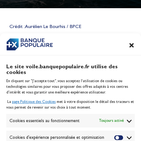
Lauriane Nolot en or à Long
Beach, sur le plan d'eau des
Jeux Olympiques 2028
Crédit : Aurélien Le Bourhis / BPCE
Actualités
CONTENU
ASSOCIÉ
Le site voile.banquepopulaire.fr utilise des
cookies
Banque Populaire
En cliquant sur "J'accepte tout", vous acceptez l’utilisation de cookies ou
Inscription serveur média
technologies similaires pour vous proposer des offres adaptés à vos centres
Contact
d’intérêt et vous garantir une meilleure expérience utilisateur.
Mentions légales
La
page Politique des Cookies
met à votre disposition le détail des traceurs et
Politique des cookies
vous permet de revenir sur vos choix à tout moment.
Gérer les cookies
Banque de la voile
Cookies essentiels au fonctionnement
Toujours activé
Galerie photo
Passion Voile TV
Cookies d'expérience personnalisée et optimisation