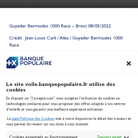
Lauriane Nolot en or à Long
Guyader Bermudes 1000 Race – Brest 08/05/2022
Beach, sur le plan d'eau des
Crédit : Jean-Louis Carli / Aléa / Guyader Bermudes 1000
Jeux Olympiques 2028
Race
Actualités
CONTENU
ASSOCIÉ
Le site voile.banquepopulaire.fr utilise des
cookies
Banque Populaire
En cliquant sur "J'accepte tout", vous acceptez l’utilisation de cookies ou
Inscription serveur média
technologies similaires pour vous proposer des offres adaptés à vos centres
Contact
d’intérêt et vous garantir une meilleure expérience utilisateur.
Mentions légales
La
page Politique des Cookies
met à votre disposition le détail des traceurs et
Politique des cookies
vous permet de revenir sur vos choix à tout moment.
Gérer les cookies
Banque de la voile
Cookies essentiels au fonctionnement
Toujours activé