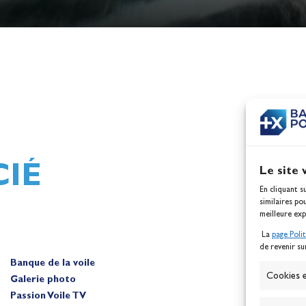
h,
Mathilde Lovadina et Lou
ques
Berthomieu, vice-champion
d'Europe !
Actualités
IÉ
Le site 
En cliquant s
similaires po
meilleure exp
La
page Poli
de revenir su
Banque de la voile
A
Cookies e
Galerie photo
Passion Voile TV