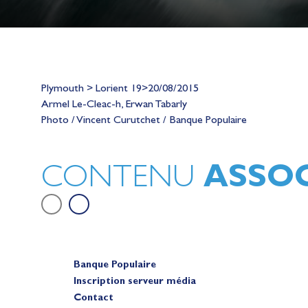
Plymouth > Lorient 19>20/08/2015
Lauriane Nolot en or à Long Beac
Armel Le-Cleac-h, Erwan Tabarly
sur le plan d'eau des Jeux Olympi
Photo / Vincent Curutchet / Banque Populaire
2028
Actualités
ASSOC
CONTENU
Banque Populaire
Inscription serveur média
Contact