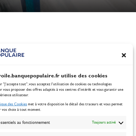
nes
100% Glisse - Écoles F
Voile : la référence glis
Actualités
voile.banquepopulaire.fr utilise des cookies
ur "J'accepte tout", vous acceptez l’utilisation de cookies ou technologies
ur vous proposer des offres adaptés à vos centres d’intérêt et vous garantir une
érience utilisateur.
tique des Cookies
met à votre disposition le détail des traceurs et vous permet
r vos choix à tout moment.
NEWSLETTER
BONNEZ-VOUS
ssentiels au fonctionnement
Toujours activé