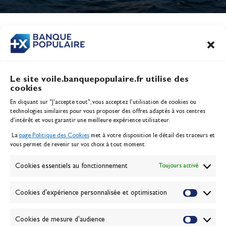
Jeux Olympiques 2028
Actualités
CONTENU
ASSOCIÉ
Le site voile.banquepopulaire.fr utilise des
cookies
Banque Populaire
En cliquant sur "J'accepte tout", vous acceptez l’utilisation de cookies ou
Inscription serveur média
technologies similaires pour vous proposer des offres adaptés à vos centres
Contact
d’intérêt et vous garantir une meilleure expérience utilisateur.
Mentions légales
La
page Politique des Cookies
met à votre disposition le détail des traceurs et
Politique des cookies
vous permet de revenir sur vos choix à tout moment.
Gérer les cookies
Banque de la voile
Cookies essentiels au fonctionnement
Toujours activé
Galerie photo
Passion Voile TV
Cookies d'expérience personnalisée et optimisation
Espace presse
Lexique
Cookies de mesure d'audience