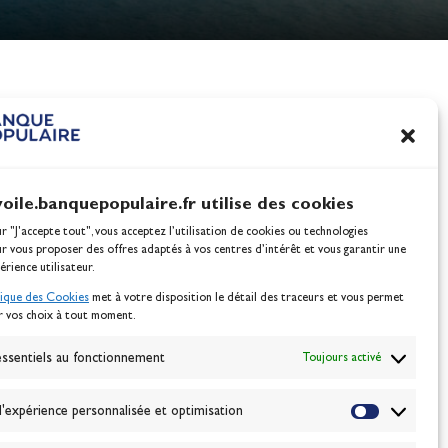
nes
100% Glisse - Écoles F
Voile : la référence glis
Actualités
voile.banquepopulaire.fr utilise des cookies
ur "J'accepte tout", vous acceptez l’utilisation de cookies ou technologies
ur vous proposer des offres adaptés à vos centres d’intérêt et vous garantir une
érience utilisateur.
tique des Cookies
met à votre disposition le détail des traceurs et vous permet
r vos choix à tout moment.
NEWSLETTER
BONNEZ-VOUS
ssentiels au fonctionnement
Toujours activé
'expérience personnalisée et optimisation
VALIDER