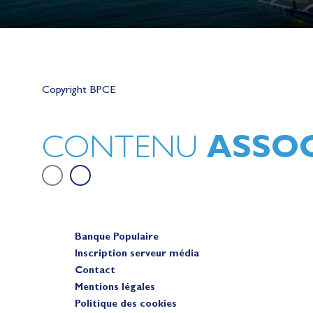
Lauriane Nolot en or à Long Beac
sur le plan d'eau des Jeux Olympi
Copyright BPCE
2028
Actualités
ASSOC
CONTENU
Banque Populaire
Inscription serveur média
Contact
Mentions légales
Politique des cookies