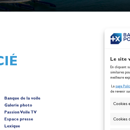
h,
Mathilde Lovadina et Lou
ques
Berthomieu, vice-champion
d'Europe !
Actualités
IÉ
Le site 
En cliquant s
similaires po
meilleure exp
La
page Poli
de revenir su
Banque de la voile
A
Cookies e
Galerie photo
Passion Voile TV
Espace presse
Cookies d
Lexique