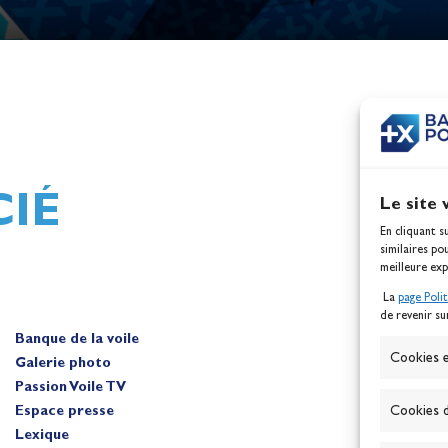
h,
Mathilde Lovadina et Lou
ques
Berthomieu, vice-champion
d'Europe !
Actualités
IÉ
Le site 
En cliquant s
similaires po
meilleure exp
La
page Poli
de revenir su
Banque de la voile
A
Cookies e
Galerie photo
Passion Voile TV
Espace presse
Cookies d
Lexique