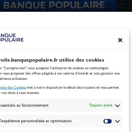
nes
100% Glisse - Écoles F
Voile : la référence glis
Actualités
voile.banquepopulaire.fr utilise des cookies
ur "J'accepte tout", vous acceptez l’utilisation de cookies ou technologies
ur vous proposer des offres adaptés à vos centres d’intérêt et vous garantir une
érience utilisateur.
tique des Cookies
met à votre disposition le détail des traceurs et vous permet
r vos choix à tout moment.
NEWSLETTER
BONNEZ-VOUS
ssentiels au fonctionnement
Toujours activé
'expérience personnalisée et optimisation
VALIDER