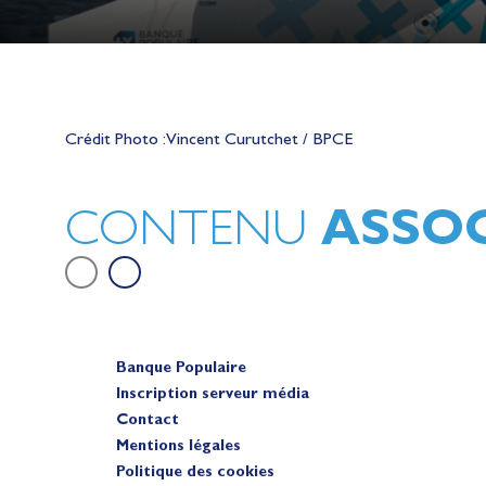
Lauriane Nolot en or à Long Beac
sur le plan d'eau des Jeux Olympi
Crédit Photo : Vincent Curutchet / BPCE
2028
Actualités
ASSOC
CONTENU
Banque Populaire
Inscription serveur média
Contact
Mentions légales
Politique des cookies