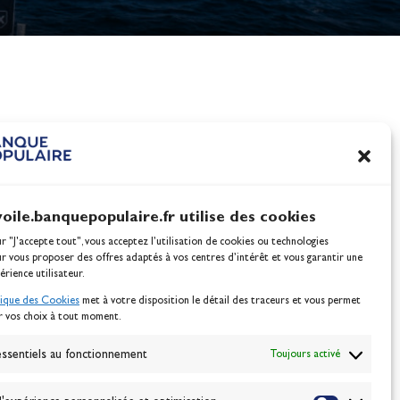
nes
100% Glisse - Écoles F
Voile : la référence glis
Actualités
voile.banquepopulaire.fr utilise des cookies
ur "J'accepte tout", vous acceptez l’utilisation de cookies ou technologies
ur vous proposer des offres adaptés à vos centres d’intérêt et vous garantir une
érience utilisateur.
tique des Cookies
met à votre disposition le détail des traceurs et vous permet
r vos choix à tout moment.
NEWSLETTER
BONNEZ-VOUS
ssentiels au fonctionnement
Toujours activé