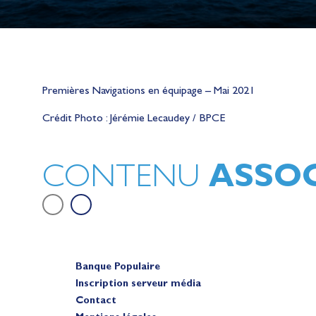
Premières Navigations en équipage – Mai 2021
Lauriane Nolot en or à Long Beac
sur le plan d'eau des Jeux Olympi
Crédit Photo : Jérémie Lecaudey / BPCE
2028
Actualités
ASSOC
CONTENU
Banque Populaire
Inscription serveur média
Contact