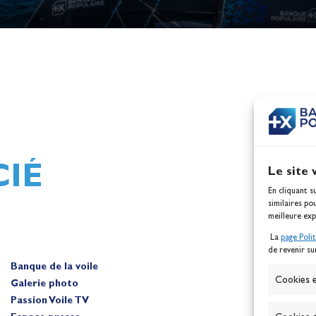
h,
Mathilde Lovadina et Lou
ques
Berthomieu, vice-champion
d'Europe !
Actualités
IÉ
Le site 
En cliquant s
similaires po
meilleure exp
La
page Poli
de revenir su
Banque de la voile
A
Cookies e
Galerie photo
Passion Voile TV