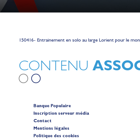
Lauriane Nolot en or à Long Beac
sur le plan d'eau des Jeux Olympi
150416- Entrainement en solo au large Lorient pour le m
2028
Actualités
ASSOC
CONTENU
Banque Populaire
Inscription serveur média
Contact
Mentions légales
Politique des cookies