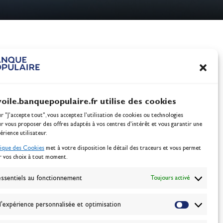
nes
100% Glisse - Écoles F
c’h.
Voile : la référence glis
Actualités
voile.banquepopulaire.fr utilise des cookies
ur "J'accepte tout", vous acceptez l’utilisation de cookies ou technologies
ur vous proposer des offres adaptés à vos centres d’intérêt et vous garantir une
érience utilisateur.
tique des Cookies
met à votre disposition le détail des traceurs et vous permet
r vos choix à tout moment.
NEWSLETTER
BONNEZ-VOUS
ssentiels au fonctionnement
Toujours activé
'expérience personnalisée et optimisation
VALIDER