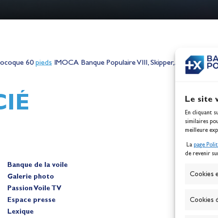
h,
Mathilde Lovadina et Lou
ques
Berthomieu, vice-champion
onocoque 60
pieds
IMOCA Banque Populaire VIII, Skipper, Armel Le Cléa
d'Europe !
Actualités
IÉ
Le site 
En cliquant s
similaires po
meilleure exp
La
page Poli
de revenir su
Banque de la voile
A
Cookies e
Galerie photo
Passion Voile TV
Espace presse
Cookies d
Lexique