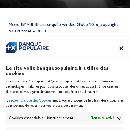
Lauriane Nolot en or à Long
Beach, sur le plan d'eau des
Mono BP VIII BI embarquée Vendée Globe 2016_copyright
Jeux Olympiques 2028
V.Curutchet – BPCE
Actualités
CONTENU
ASSOCIÉ
Le site voile.banquepopulaire.fr utilise des
cookies
Banque Populaire
En cliquant sur "J'accepte tout", vous acceptez l’utilisation de cookies ou
Inscription serveur média
technologies similaires pour vous proposer des offres adaptés à vos centres
Contact
d’intérêt et vous garantir une meilleure expérience utilisateur.
Mentions légales
La
page Politique des Cookies
met à votre disposition le détail des traceurs et
Politique des cookies
vous permet de revenir sur vos choix à tout moment.
Gérer les cookies
Banque de la voile
Cookies essentiels au fonctionnement
Toujours activé
Galerie photo