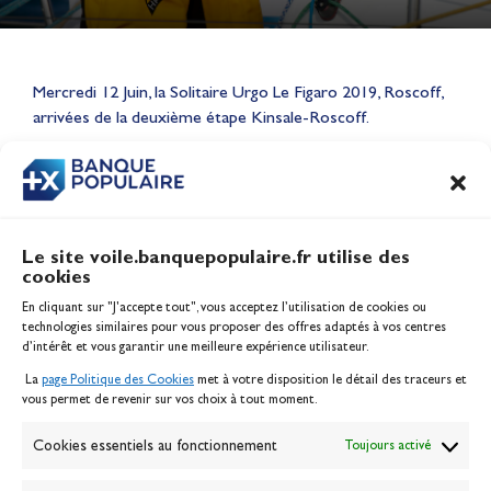
Lauriane Nolot en or à Long
Beach, sur le plan d'eau des
Mercredi 12 Juin, la Solitaire Urgo Le Figaro 2019, Roscoff,
Jeux Olympiques 2028
arrivées de la deuxième étape Kinsale-Roscoff.
Actualités
CONTENU
ASSOCIÉ
Le site voile.banquepopulaire.fr utilise des
cookies
Banque Populaire
En cliquant sur "J'accepte tout", vous acceptez l’utilisation de cookies ou
Inscription serveur média
technologies similaires pour vous proposer des offres adaptés à vos centres
Contact
d’intérêt et vous garantir une meilleure expérience utilisateur.
Mentions légales
La
page Politique des Cookies
met à votre disposition le détail des traceurs et
Politique des cookies
vous permet de revenir sur vos choix à tout moment.
Gérer les cookies
Banque de la voile
Cookies essentiels au fonctionnement
Toujours activé
Galerie photo