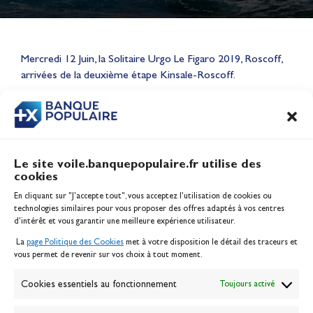
Lauriane Nolot en or à Long
Beach, sur le plan d'eau des
Mercredi 12 Juin, la Solitaire Urgo Le Figaro 2019, Roscoff,
Jeux Olympiques 2028
arrivées de la deuxième étape Kinsale-Roscoff.
Actualités
CONTENU
ASSOCIÉ
Le site voile.banquepopulaire.fr utilise des
cookies
Banque Populaire
En cliquant sur "J'accepte tout", vous acceptez l’utilisation de cookies ou
Inscription serveur média
technologies similaires pour vous proposer des offres adaptés à vos centres
Contact
d’intérêt et vous garantir une meilleure expérience utilisateur.
Mentions légales
La
page Politique des Cookies
met à votre disposition le détail des traceurs et
Politique des cookies
vous permet de revenir sur vos choix à tout moment.
Gérer les cookies
Banque de la voile
Cookies essentiels au fonctionnement
Toujours activé
Galerie photo