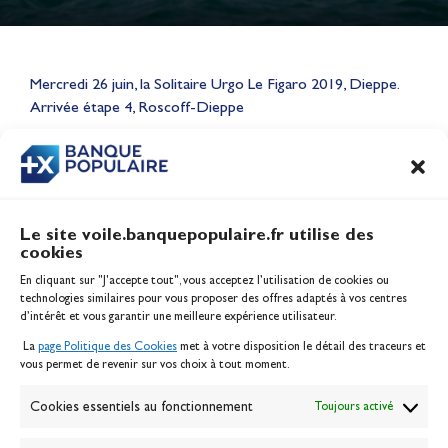
Lauriane Nolot en or à Long
Beach, sur le plan d'eau des
Mercredi 26 juin, la Solitaire Urgo Le Figaro 2019, Dieppe.
Jeux Olympiques 2028
Arrivée étape 4, Roscoff-Dieppe
Actualités
CONTENU
ASSOCIÉ
Le site voile.banquepopulaire.fr utilise des
cookies
Banque Populaire
En cliquant sur "J'accepte tout", vous acceptez l’utilisation de cookies ou
Inscription serveur média
technologies similaires pour vous proposer des offres adaptés à vos centres
Contact
d’intérêt et vous garantir une meilleure expérience utilisateur.
Mentions légales
La
page Politique des Cookies
met à votre disposition le détail des traceurs et
Politique des cookies
vous permet de revenir sur vos choix à tout moment.
Gérer les cookies
Banque de la voile
Cookies essentiels au fonctionnement
Toujours activé
Galerie photo