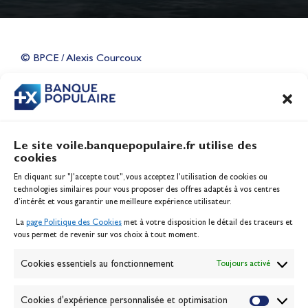
Lauriane Nolot en or à Long
Beach, sur le plan d'eau des
Jeux Olympiques 2028
© BPCE / Alexis Courcoux
Actualités
CONTENU
ASSOCIÉ
Le site voile.banquepopulaire.fr utilise des
cookies
Banque Populaire
En cliquant sur "J'accepte tout", vous acceptez l’utilisation de cookies ou
Inscription serveur média
technologies similaires pour vous proposer des offres adaptés à vos centres
Contact
d’intérêt et vous garantir une meilleure expérience utilisateur.
Mentions légales
La
page Politique des Cookies
met à votre disposition le détail des traceurs et
Politique des cookies
vous permet de revenir sur vos choix à tout moment.
Gérer les cookies
Banque de la voile
Cookies essentiels au fonctionnement
Toujours activé
Galerie photo
Passion Voile TV
Cookies d'expérience personnalisée et optimisation