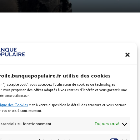
nes
100% Glisse - Écoles F
Voile : la référence glis
Actualités
voile.banquepopulaire.fr utilise des cookies
ur "J'accepte tout", vous acceptez l’utilisation de cookies ou technologies
ur vous proposer des offres adaptés à vos centres d’intérêt et vous garantir une
érience utilisateur.
tique des Cookies
met à votre disposition le détail des traceurs et vous permet
r vos choix à tout moment.
NEWSLETTER
BONNEZ-VOUS
ssentiels au fonctionnement
Toujours activé