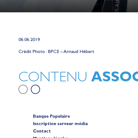
06.06.2019
Lauriane Nolot en or à Long Beac
sur le plan d'eau des Jeux Olympi
Crédit Photo : BPCE – Arnaud Hébert
2028
Actualités
ASSOC
CONTENU
Banque Populaire
Inscription serveur média
Contact