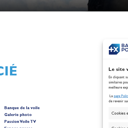
h,
Mathilde Lovadina et Lou
ques
Berthomieu, vice-champion
d'Europe !
Actualités
IÉ
Le site 
En cliquant s
similaires po
meilleure exp
La
page Poli
de revenir su
Banque de la voile
A
Cookies e
Galerie photo
Passion Voile TV