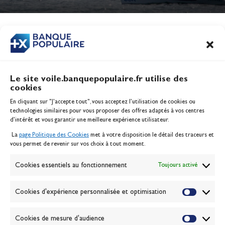
Jeux Olympiques 2028
Actualités
CONTENU
ASSOCIÉ
Le site voile.banquepopulaire.fr utilise des
cookies
Banque Populaire
En cliquant sur "J'accepte tout", vous acceptez l’utilisation de cookies ou
Inscription serveur média
technologies similaires pour vous proposer des offres adaptés à vos centres
Contact
d’intérêt et vous garantir une meilleure expérience utilisateur.
Mentions légales
La
page Politique des Cookies
met à votre disposition le détail des traceurs et
Politique des cookies
vous permet de revenir sur vos choix à tout moment.
Gérer les cookies
Banque de la voile
Cookies essentiels au fonctionnement
Toujours activé
Galerie photo
Passion Voile TV
Cookies d'expérience personnalisée et optimisation
Espace presse
Lexique
Cookies de mesure d'audience