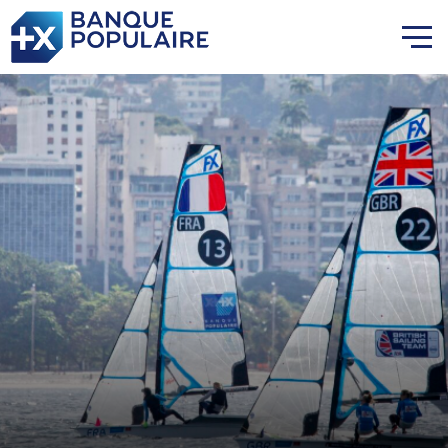
Lauriane Nolot en or à Long
Beach, sur le plan d'eau des