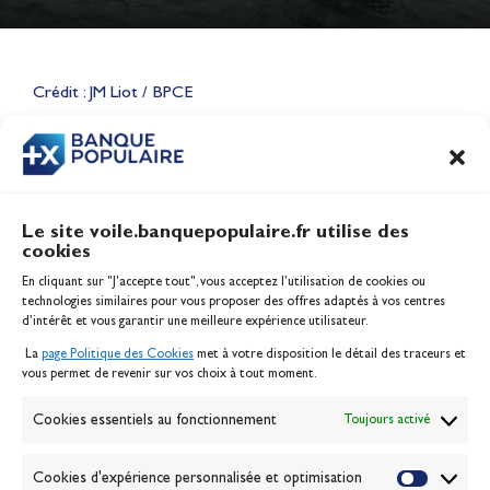
Lauriane Nolot en or à Long
Beach, sur le plan d'eau des
Jeux Olympiques 2028
Crédit : JM Liot / BPCE
Actualités
CONTENU
ASSOCIÉ
Le site voile.banquepopulaire.fr utilise des
cookies
Banque Populaire
En cliquant sur "J'accepte tout", vous acceptez l’utilisation de cookies ou
Inscription serveur média
technologies similaires pour vous proposer des offres adaptés à vos centres
Contact
d’intérêt et vous garantir une meilleure expérience utilisateur.
Mentions légales
La
page Politique des Cookies
met à votre disposition le détail des traceurs et
Politique des cookies
vous permet de revenir sur vos choix à tout moment.
Gérer les cookies
Banque de la voile
Cookies essentiels au fonctionnement
Toujours activé
Galerie photo
Passion Voile TV
Cookies d'expérience personnalisée et optimisation