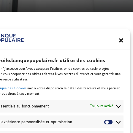
nes
100% Glisse - Écoles F
Voile : la référence glis
Actualités
voile.banquepopulaire.fr utilise des cookies
ur "J'accepte tout", vous acceptez l’utilisation de cookies ou technologies
ur vous proposer des offres adaptés à vos centres d’intérêt et vous garantir une
érience utilisateur.
tique des Cookies
met à votre disposition le détail des traceurs et vous permet
r vos choix à tout moment.
NEWSLETTER
BONNEZ-VOUS
ssentiels au fonctionnement
Toujours activé
'expérience personnalisée et optimisation
VALIDER