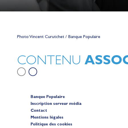
Lauriane Nolot en or à Long Beac
sur le plan d'eau des Jeux Olympi
Photo: Vincent Curutchet / Banque Populaire
2028
Actualités
ASSOC
CONTENU
Banque Populaire
Inscription serveur média
Contact
Mentions légales
Politique des cookies