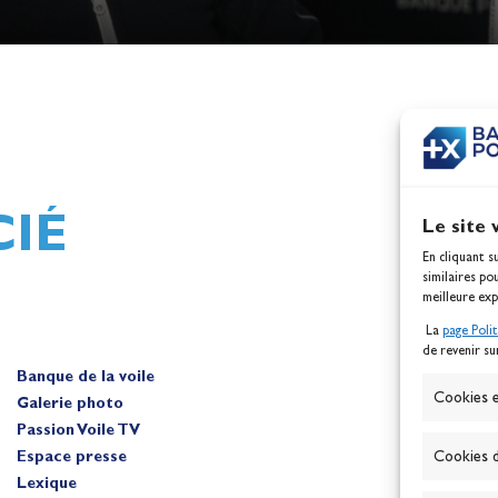
h,
Mathilde Lovadina et Lou
ques
Berthomieu, vice-champion
d'Europe !
Actualités
IÉ
Le site 
En cliquant s
similaires po
meilleure exp
La
page Poli
de revenir su
Banque de la voile
A
Cookies e
Galerie photo
Passion Voile TV
Espace presse
Cookies d
Lexique