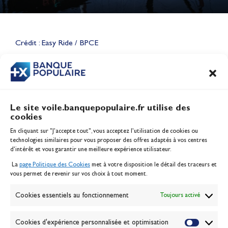
Lauriane Nolot en or à Long
Beach, sur le plan d'eau des
Jeux Olympiques 2028
Crédit : Easy Ride / BPCE
Actualités
CONTENU
ASSOCIÉ
Le site voile.banquepopulaire.fr utilise des
cookies
Banque Populaire
En cliquant sur "J'accepte tout", vous acceptez l’utilisation de cookies ou
Inscription serveur média
technologies similaires pour vous proposer des offres adaptés à vos centres
Contact
d’intérêt et vous garantir une meilleure expérience utilisateur.
Mentions légales
La
page Politique des Cookies
met à votre disposition le détail des traceurs et
Politique des cookies
vous permet de revenir sur vos choix à tout moment.
Gérer les cookies
Banque de la voile
Cookies essentiels au fonctionnement
Toujours activé
Galerie photo
Passion Voile TV
Cookies d'expérience personnalisée et optimisation