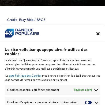
Lauriane Nolot en or à Long
Beach, sur le plan d'eau des
Jeux Olympiques 2028
Crédit : Easy Ride / BPCE
Actualités
CONTENU
ASSOCIÉ
Le site voile.banquepopulaire.fr utilise des
cookies
Banque Populaire
En cliquant sur "J'accepte tout", vous acceptez l’utilisation de cookies ou
Inscription serveur média
technologies similaires pour vous proposer des offres adaptés à vos centres
Contact
d’intérêt et vous garantir une meilleure expérience utilisateur.
Mentions légales
La
page Politique des Cookies
met à votre disposition le détail des traceurs et
Politique des cookies
vous permet de revenir sur vos choix à tout moment.
Gérer les cookies
Banque de la voile
Cookies essentiels au fonctionnement
Toujours activé
Galerie photo
Passion Voile TV
Cookies d'expérience personnalisée et optimisation