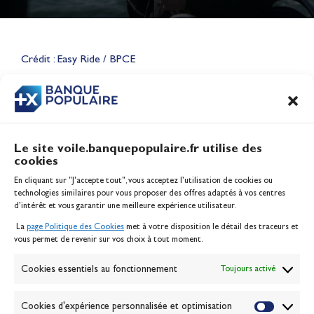
Lauriane Nolot en or à Long
Beach, sur le plan d'eau des
Jeux Olympiques 2028
Crédit : Easy Ride / BPCE
Actualités
CONTENU
ASSOCIÉ
Le site voile.banquepopulaire.fr utilise des
cookies
Banque Populaire
En cliquant sur "J'accepte tout", vous acceptez l’utilisation de cookies ou
Inscription serveur média
technologies similaires pour vous proposer des offres adaptés à vos centres
Contact
d’intérêt et vous garantir une meilleure expérience utilisateur.
Mentions légales
La
page Politique des Cookies
met à votre disposition le détail des traceurs et
Politique des cookies
vous permet de revenir sur vos choix à tout moment.
Gérer les cookies
Banque de la voile
Cookies essentiels au fonctionnement
Toujours activé
Galerie photo
Passion Voile TV
Cookies d'expérience personnalisée et optimisation