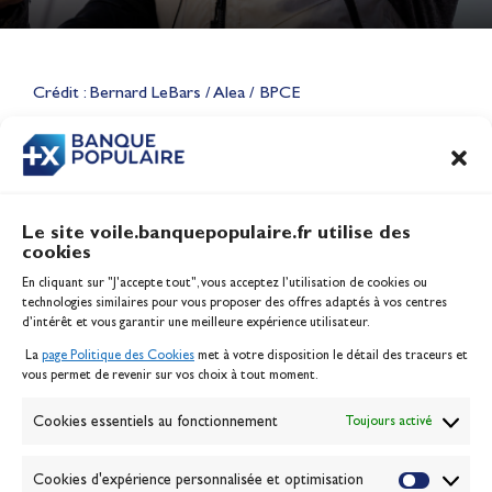
Lauriane Nolot en or à Long
Beach, sur le plan d'eau des
Jeux Olympiques 2028
Crédit : Bernard LeBars / Alea / BPCE
Actualités
CONTENU
ASSOCIÉ
Le site voile.banquepopulaire.fr utilise des
cookies
Banque Populaire
En cliquant sur "J'accepte tout", vous acceptez l’utilisation de cookies ou
Inscription serveur média
technologies similaires pour vous proposer des offres adaptés à vos centres
Contact
d’intérêt et vous garantir une meilleure expérience utilisateur.
Mentions légales
La
page Politique des Cookies
met à votre disposition le détail des traceurs et
Politique des cookies
vous permet de revenir sur vos choix à tout moment.
Gérer les cookies
Banque de la voile
Cookies essentiels au fonctionnement
Toujours activé
Galerie photo
Passion Voile TV
Cookies d'expérience personnalisée et optimisation