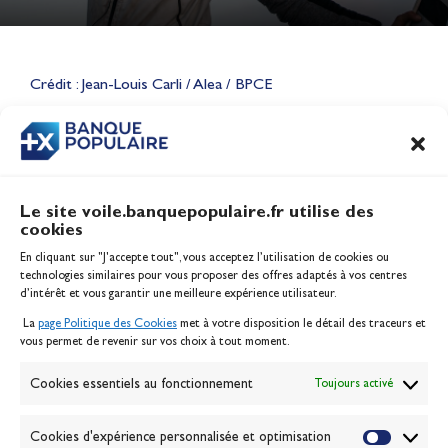
Lauriane Nolot en or à Long
Beach, sur le plan d'eau des
Jeux Olympiques 2028
Crédit : Jean-Louis Carli / Alea / BPCE
Actualités
CONTENU
ASSOCIÉ
Le site voile.banquepopulaire.fr utilise des
cookies
Banque Populaire
En cliquant sur "J'accepte tout", vous acceptez l’utilisation de cookies ou
Inscription serveur média
technologies similaires pour vous proposer des offres adaptés à vos centres
Contact
d’intérêt et vous garantir une meilleure expérience utilisateur.
Mentions légales
La
page Politique des Cookies
met à votre disposition le détail des traceurs et
Politique des cookies
vous permet de revenir sur vos choix à tout moment.
Gérer les cookies
Banque de la voile
Cookies essentiels au fonctionnement
Toujours activé
Galerie photo
Passion Voile TV
Cookies d'expérience personnalisée et optimisation