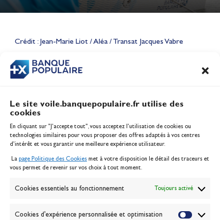
Lauriane Nolot en or à Long
Beach, sur le plan d'eau des
Jeux Olympiques 2028
Crédit : Jean-Marie Liot / Aléa / Transat Jacques Vabre
Actualités
CONTENU
ASSOCIÉ
Le site voile.banquepopulaire.fr utilise des
cookies
Banque Populaire
En cliquant sur "J'accepte tout", vous acceptez l’utilisation de cookies ou
Inscription serveur média
technologies similaires pour vous proposer des offres adaptés à vos centres
Contact
d’intérêt et vous garantir une meilleure expérience utilisateur.
Mentions légales
La
page Politique des Cookies
met à votre disposition le détail des traceurs et
Politique des cookies
vous permet de revenir sur vos choix à tout moment.
Gérer les cookies
Banque de la voile
Cookies essentiels au fonctionnement
Toujours activé
Galerie photo
Passion Voile TV
Cookies d'expérience personnalisée et optimisation