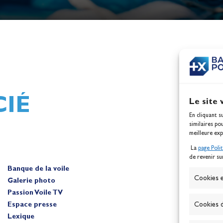
h,
Mathilde Lovadina et Lou
ques
Berthomieu, vice-champion
d'Europe !
Actualités
IÉ
Le site 
En cliquant s
similaires po
meilleure exp
La
page Poli
de revenir su
Banque de la voile
A
Cookies e
Galerie photo
Passion Voile TV
Espace presse
Cookies d
Lexique