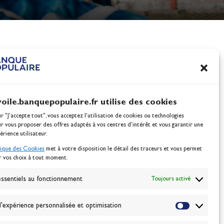
nes
100% Glisse - Écoles F
Voile : la référence glis
Actualités
voile.banquepopulaire.fr utilise des cookies
ur "J'accepte tout", vous acceptez l’utilisation de cookies ou technologies
ur vous proposer des offres adaptés à vos centres d’intérêt et vous garantir une
érience utilisateur.
tique des Cookies
met à votre disposition le détail des traceurs et vous permet
r vos choix à tout moment.
NEWSLETTER
BONNEZ-VOUS
ssentiels au fonctionnement
Toujours activé
'expérience personnalisée et optimisation
VALIDER