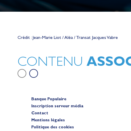
Lauriane Nolot en or à Long Beac
sur le plan d'eau des Jeux Olympi
Crédit : Jean-Marie Liot / Aléa / Transat Jacques Vabre
2028
Actualités
ASSOC
CONTENU
Banque Populaire
Inscription serveur média
Contact
Mentions légales
Politique des cookies