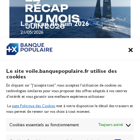
Le récap de Juin 2026
21/05/2026
Le site voile.banquepopulaire.fr utilise des
cookies
Banque Populaire
En cliquant sur "J'accepte tout", vous acceptez l’utilisation de cookies ou
Inscription serveur média
technologies similaires pour vous proposer des offres adaptés à vos centres
Contact
d’intérêt et vous garantir une meilleure expérience utilisateur.
Mentions légales
La
page Politique des Cookies
met à votre disposition le détail des traceurs et
Politique des cookies
vous permet de revenir sur vos choix à tout moment.
Gérer les cookies
Banque de la voile
Cookies essentiels au fonctionnement
Toujours activé
Galerie photo
Passion Voile TV