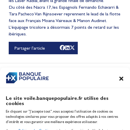
les Laser Radial, avant la grande finale de dimanche.
Du côté des Nacra 17, les Espagnols Fernando Echavarri &
Tara Pacheco Van Rijnsoever reprennent le lead de la flotte
face aux Français Moana Vaireaux & Manon Audinet.
Lauriane Nolot en or à
L’équipage tricolore a désormais 7 points de retard sur les
ibériques.
Long Beach, sur le plan
d'eau des Jeux
Partager l'article
Olympiques 2028
Actualités
CONTENUS
ASSOCIÉS
Le site voile.banquepopulaire.fr utilise des
cookies
Banque Populaire
En cliquant sur "J'accepte tout", vous acceptez l’utilisation de cookies ou
Inscription serveur média
technologies similaires pour vous proposer des offres adaptés à vos centres
Contact
d’intérêt et vous garantir une meilleure expérience utilisateur.
Mentions légales