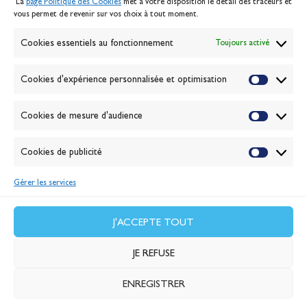
La
page Politique des Cookies
met à votre disposition le détail des traceurs et
Politique des cookies
vous permet de revenir sur vos choix à tout moment.
Gérer les cookies
Banque de la voile
Cookies essentiels au fonctionnement
Toujours activé
Galerie photo
Passion Voile TV
Cookies d'expérience personnalisée et optimisation
Espace presse
Lexique
Cookies de mesure d'audience
NEWSLETTER
ABONNEZ-VOUS
Cookies de publicité
Gérer les services
VALIDER
J'accepte la
politique de confidentialité
J'ACCEPTE TOUT
JE REFUSE
ENREGISTRER