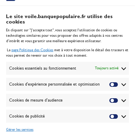
Le site voile.banquepopulaire.fr utilise des
cookies
Banque Populaire
En cliquant sur "J'accepte tout", vous acceptez l’utilisation de cookies ou
Inscription serveur média
technologies similaires pour vous proposer des offres adaptés à vos centres
Contact
d’intérêt et vous garantir une meilleure expérience utilisateur.
Mentions légales
La
page Politique des Cookies
met à votre disposition le détail des traceurs et
Politique des cookies
vous permet de revenir sur vos choix à tout moment.
Gérer les cookies
Banque de la voile
Cookies essentiels au fonctionnement
Toujours activé
Galerie photo
Passion Voile TV
Cookies d'expérience personnalisée et optimisation
Espace presse
Lexique
Cookies de mesure d'audience
NEWSLETTER
ABONNEZ-VOUS
Cookies de publicité
Gérer les services
VALIDER