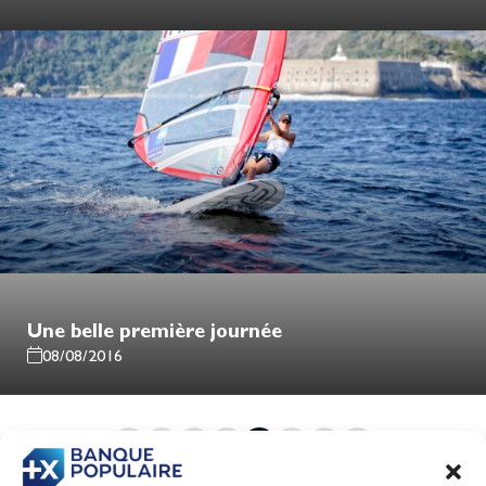
Une belle première journée
08/08/2016
1
…
81
82
83
84
85
86