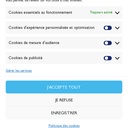
vous permet de revenir sur vos choix à tout moment.
Gérer les cookies
Banque de la voile
Cookies essentiels au fonctionnement
Toujours activé
Galerie photo
Passion Voile TV
Cookies d'expérience personnalisée et optimisation
Espace presse
Lexique
Cookies de mesure d'audience
NEWSLETTER
ABONNEZ-VOUS
Cookies de publicité
Gérer les services
VALIDER
J'accepte la
politique de confidentialité
J'ACCEPTE TOUT
JE REFUSE
ENREGISTRER
© 2026 Banque Populaire
Politique des cookies