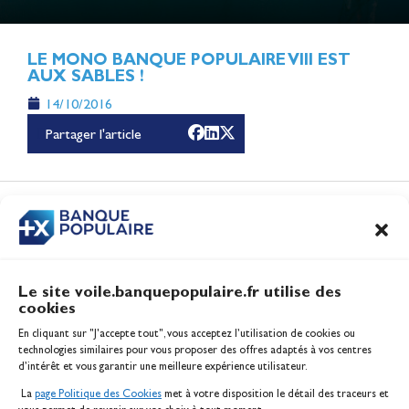
LE MONO BANQUE POPULAIRE VIII EST
Lauriane Nolot en or à
AUX SABLES !
Long Beach, sur le plan
14/10/2016
d'eau des Jeux
Partager l'article
Olympiques 2028
Actualités
CONTENUS
ASSOCIÉS
Le site voile.banquepopulaire.fr utilise des
cookies
Banque Populaire
En cliquant sur "J'accepte tout", vous acceptez l’utilisation de cookies ou
Inscription serveur média
technologies similaires pour vous proposer des offres adaptés à vos centres
Contact
d’intérêt et vous garantir une meilleure expérience utilisateur.
Mentions légales
La
page Politique des Cookies
met à votre disposition le détail des traceurs et
Politique des cookies