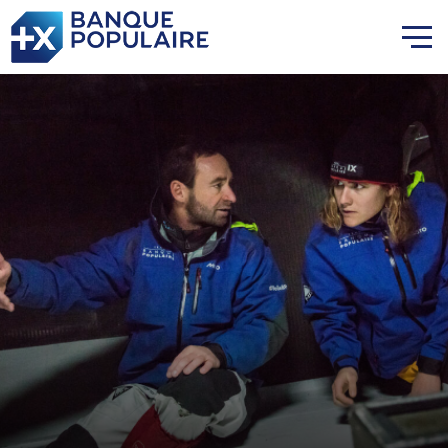
Lauriane Nolot en or à Long
Beach, sur le plan d'eau des