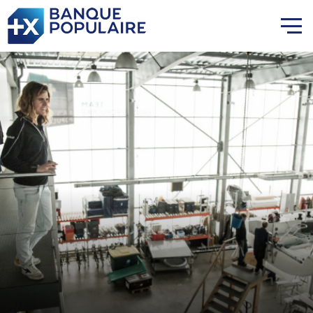
Lauriane Nolot en or à Long
Beach, sur le plan d'eau des