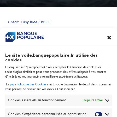
Lauriane Nolot en or à Long
Beach, sur le plan d'eau des
Jeux Olympiques 2028
Crédit : Easy Ride / BPCE
Actualités
CONTENU
ASSOCIÉ
Le site voile.banquepopulaire.fr utilise des
cookies
Banque Populaire
En cliquant sur "J'accepte tout", vous acceptez l’utilisation de cookies ou
Inscription serveur média
technologies similaires pour vous proposer des offres adaptés à vos centres
Contact
d’intérêt et vous garantir une meilleure expérience utilisateur.
Mentions légales
La
page Politique des Cookies
met à votre disposition le détail des traceurs et
Politique des cookies
vous permet de revenir sur vos choix à tout moment.
Gérer les cookies
Banque de la voile
Cookies essentiels au fonctionnement
Toujours activé
Galerie photo
Passion Voile TV
Cookies d'expérience personnalisée et optimisation