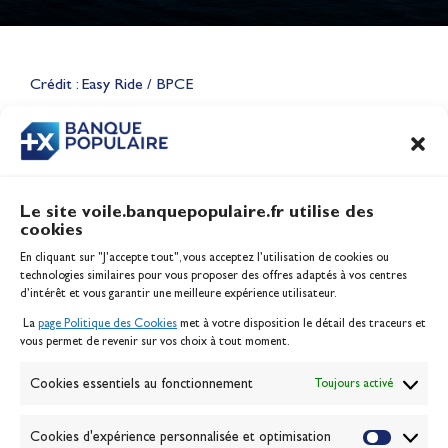
Lauriane Nolot en or à Long
Beach, sur le plan d'eau des
Jeux Olympiques 2028
Crédit : Easy Ride / BPCE
Actualités
CONTENU
ASSOCIÉ
Le site voile.banquepopulaire.fr utilise des
cookies
Banque Populaire
En cliquant sur "J'accepte tout", vous acceptez l’utilisation de cookies ou
Inscription serveur média
technologies similaires pour vous proposer des offres adaptés à vos centres
Contact
d’intérêt et vous garantir une meilleure expérience utilisateur.
Mentions légales
La
page Politique des Cookies
met à votre disposition le détail des traceurs et
Politique des cookies
vous permet de revenir sur vos choix à tout moment.
Gérer les cookies
Banque de la voile
Cookies essentiels au fonctionnement
Toujours activé
Galerie photo
Passion Voile TV
Cookies d'expérience personnalisée et optimisation