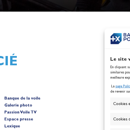
h,
Mathilde Lovadina et Lou
ques
Berthomieu, vice-champion
d'Europe !
Actualités
IÉ
Le site 
En cliquant s
similaires po
meilleure exp
La
page Poli
de revenir su
Banque de la voile
A
Cookies e
Galerie photo
Passion Voile TV
Espace presse
Cookies d
Lexique