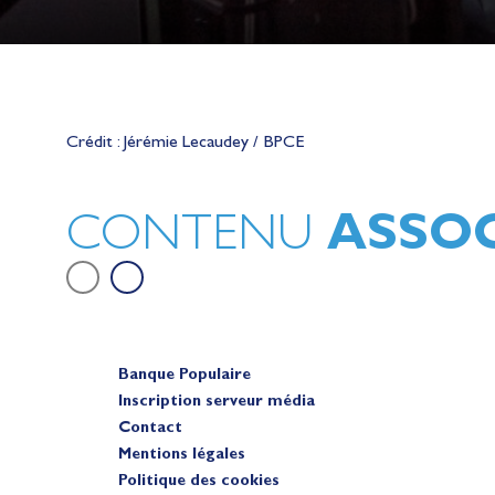
Lauriane Nolot en or à Long Beac
sur le plan d'eau des Jeux Olympi
Crédit : Jérémie Lecaudey / BPCE
2028
Actualités
ASSOC
CONTENU
Banque Populaire
Inscription serveur média
Contact
Mentions légales
Politique des cookies