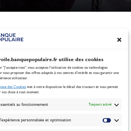
nes
100% Glisse - Écoles F
Voile : la référence glis
Actualités
voile.banquepopulaire.fr utilise des cookies
ur "J'accepte tout", vous acceptez l’utilisation de cookies ou technologies
ur vous proposer des offres adaptés à vos centres d’intérêt et vous garantir une
érience utilisateur.
tique des Cookies
met à votre disposition le détail des traceurs et vous permet
r vos choix à tout moment.
NEWSLETTER
BONNEZ-VOUS
ssentiels au fonctionnement
Toujours activé
'expérience personnalisée et optimisation
VALIDER