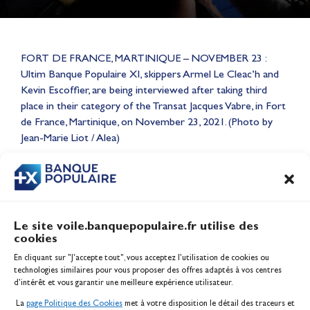
FORT DE FRANCE, MARTINIQUE – NOVEMBER 23 :
Ultim Banque Populaire XI, skippers Armel Le Cleac’h and
Kevin Escoffier, are being interviewed after taking third
Lauriane Nolot en or à Long
place in their category of the Transat Jacques Vabre, in Fort
Beach, sur le plan d'eau des
de France, Martinique, on November 23, 2021. (Photo by
Jeux Olympiques 2028
Jean-Marie Liot / Alea)
Actualités
CONTENU
ASSOCIÉ
Le site voile.banquepopulaire.fr utilise des
cookies
Banque Populaire
En cliquant sur "J'accepte tout", vous acceptez l’utilisation de cookies ou
Inscription serveur média
technologies similaires pour vous proposer des offres adaptés à vos centres
Contact
d’intérêt et vous garantir une meilleure expérience utilisateur.
Mentions légales
La
page Politique des Cookies
met à votre disposition le détail des traceurs et
Politique des cookies