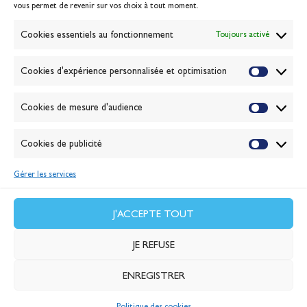
vous permet de revenir sur vos choix à tout moment.
Gérer les cookies
Banque de la voile
Cookies essentiels au fonctionnement
Toujours activé
Galerie photo
Passion Voile TV
Cookies d'expérience personnalisée et optimisation
Espace presse
Lexique
Cookies de mesure d'audience
NEWSLETTER
ABONNEZ-VOUS
Cookies de publicité
Gérer les services
VALIDER
J'accepte la
politique de confidentialité
J'ACCEPTE TOUT
JE REFUSE
ENREGISTRER
Politique des cookies