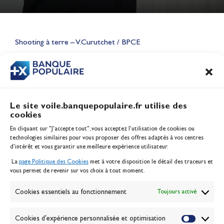
Lauriane Nolot en or à Long
Beach, sur le plan d'eau des
Jeux Olympiques 2028
Shooting à terre – V.Curutchet / BPCE
Actualités
CONTENU
ASSOCIÉ
Le site voile.banquepopulaire.fr utilise des
cookies
Banque Populaire
En cliquant sur "J'accepte tout", vous acceptez l’utilisation de cookies ou
Inscription serveur média
technologies similaires pour vous proposer des offres adaptés à vos centres
Contact
d’intérêt et vous garantir une meilleure expérience utilisateur.
Mentions légales
La
page Politique des Cookies
met à votre disposition le détail des traceurs et
Politique des cookies
vous permet de revenir sur vos choix à tout moment.
Gérer les cookies
Banque de la voile
Cookies essentiels au fonctionnement
Toujours activé
Galerie photo
Passion Voile TV
Cookies d'expérience personnalisée et optimisation