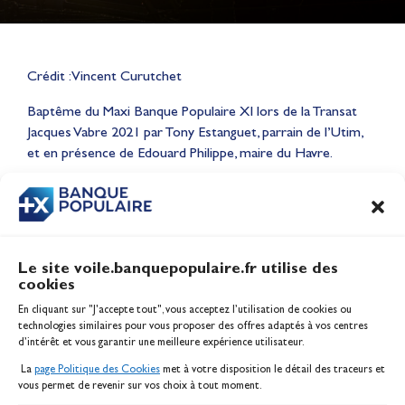
Crédit : Vincent Curutchet
Lauriane Nolot en or à Long
Baptême du Maxi Banque Populaire XI lors de la Transat
Beach, sur le plan d'eau des
Jacques Vabre 2021 par Tony Estanguet, parrain de l’Utim,
Jeux Olympiques 2028
et en présence de Edouard Philippe, maire du Havre.
Actualités
CONTENU
ASSOCIÉ
Le site voile.banquepopulaire.fr utilise des
cookies
Banque Populaire
En cliquant sur "J'accepte tout", vous acceptez l’utilisation de cookies ou
Inscription serveur média
technologies similaires pour vous proposer des offres adaptés à vos centres
Contact
d’intérêt et vous garantir une meilleure expérience utilisateur.
Mentions légales
La
page Politique des Cookies
met à votre disposition le détail des traceurs et
Politique des cookies
vous permet de revenir sur vos choix à tout moment.
Gérer les cookies