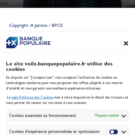
Lauriane Nolot en or à Long
Beach, sur le plan d'eau des
Jeux Olympiques 2028
Copyright : A.Jamois / BPCE
Actualités
CONTENU
ASSOCIÉ
Le site voile.banquepopulaire.fr utilise des
cookies
Banque Populaire
En cliquant sur "J'accepte tout", vous acceptez l’utilisation de cookies ou
Inscription serveur média
technologies similaires pour vous proposer des offres adaptés à vos centres
Contact
d’intérêt et vous garantir une meilleure expérience utilisateur.
Mentions légales
La
page Politique des Cookies
met à votre disposition le détail des traceurs et
Politique des cookies
vous permet de revenir sur vos choix à tout moment.
Gérer les cookies
Banque de la voile
Cookies essentiels au fonctionnement
Toujours activé
Galerie photo
Passion Voile TV
Cookies d'expérience personnalisée et optimisation