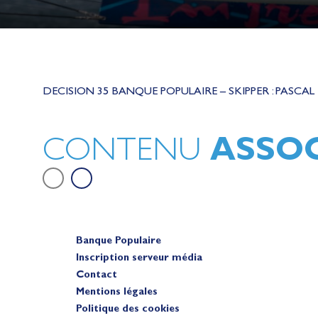
Lauriane Nolot en or à Long Beac
sur le plan d'eau des Jeux Olympi
DECISION 35 BANQUE POPULAIRE – SKIPPER : PASCAL
2028
Actualités
ASSOC
CONTENU
Banque Populaire
Inscription serveur média
Contact
Mentions légales
Politique des cookies