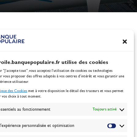
nes
100% Glisse - Écoles F
RUM – GENEVE LE 09 MAI 2009
Voile : la référence glis
Actualités
voile.banquepopulaire.fr utilise des cookies
ur "J'accepte tout", vous acceptez l’utilisation de cookies ou technologies
ur vous proposer des offres adaptés à vos centres d’intérêt et vous garantir une
érience utilisateur.
tique des Cookies
met à votre disposition le détail des traceurs et vous permet
r vos choix à tout moment.
NEWSLETTER
BONNEZ-VOUS
ssentiels au fonctionnement
Toujours activé
'expérience personnalisée et optimisation
VALIDER