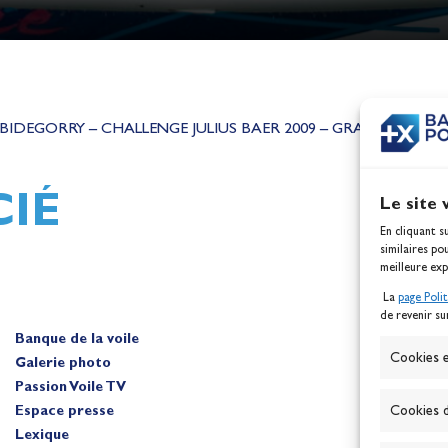
h,
Mathilde Lovadina et Lou
ques
Berthomieu, vice-champion
 BIDEGORRY – CHALLENGE JULIUS BAER 2009 – GRAND PRIX CO
d'Europe !
Actualités
IÉ
Le site 
En cliquant s
similaires po
meilleure exp
La
page Poli
de revenir su
Banque de la voile
A
Cookies e
Galerie photo
Passion Voile TV
Espace presse
Cookies d
Lexique