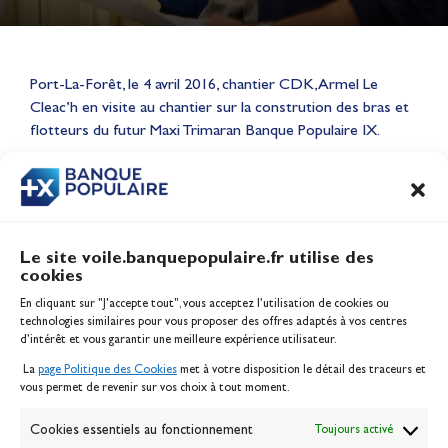
Lauriane Nolot en or à Long
Port-La-Forêt, le 4 avril 2016, chantier CDK, Armel Le
Beach, sur le plan d'eau des
Cleac’h en visite au chantier sur la constrution des bras et
Jeux Olympiques 2028
flotteurs du futur Maxi Trimaran Banque Populaire IX.
Actualités
CONTENU
ASSOCIÉ
Le site voile.banquepopulaire.fr utilise des
cookies
Banque Populaire
En cliquant sur "J'accepte tout", vous acceptez l’utilisation de cookies ou
Inscription serveur média
technologies similaires pour vous proposer des offres adaptés à vos centres
Contact
d’intérêt et vous garantir une meilleure expérience utilisateur.
Mentions légales
La
page Politique des Cookies
met à votre disposition le détail des traceurs et
Politique des cookies
vous permet de revenir sur vos choix à tout moment.
Gérer les cookies
Banque de la voile
Cookies essentiels au fonctionnement
Toujours activé