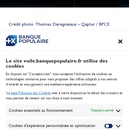
Lauriane Nolot en or à Long
Beach, sur le plan d'eau des
Jeux Olympiques 2028
Crédit photo : Thomas Deregnieaux – Qaptur / BPCE
Actualités
CONTENU
ASSOCIÉ
Le site voile.banquepopulaire.fr utilise des
cookies
Banque Populaire
En cliquant sur "J'accepte tout", vous acceptez l’utilisation de cookies ou
Inscription serveur média
technologies similaires pour vous proposer des offres adaptés à vos centres
Contact
d’intérêt et vous garantir une meilleure expérience utilisateur.
Mentions légales
La
page Politique des Cookies
met à votre disposition le détail des traceurs et
Politique des cookies
vous permet de revenir sur vos choix à tout moment.
Gérer les cookies
Banque de la voile
Cookies essentiels au fonctionnement
Toujours activé
Galerie photo
Passion Voile TV
Cookies d'expérience personnalisée et optimisation