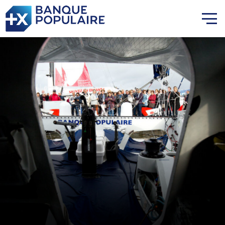
Lauriane Nolot en or à Long
Beach, sur le plan d'eau des