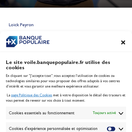
Lauriane Nolot en or à Long
Beach, sur le plan d'eau des
Jeux Olympiques 2028
Loïck Peyron
Actualités
CONTENU
ASSOCIÉ
Le site voile.banquepopulaire.fr utilise des
cookies
Banque Populaire
En cliquant sur "J'accepte tout", vous acceptez l’utilisation de cookies ou
Inscription serveur média
technologies similaires pour vous proposer des offres adaptés à vos centres
Contact
d’intérêt et vous garantir une meilleure expérience utilisateur.
Mentions légales
La
page Politique des Cookies
met à votre disposition le détail des traceurs et
Politique des cookies
vous permet de revenir sur vos choix à tout moment.
Gérer les cookies
Banque de la voile
Cookies essentiels au fonctionnement
Toujours activé
Galerie photo
Passion Voile TV
Cookies d'expérience personnalisée et optimisation